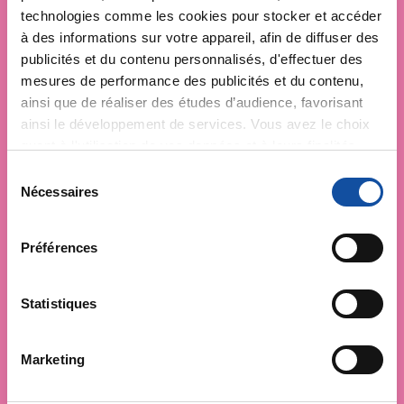
technologies comme les cookies pour stocker et accéder
à des informations sur votre appareil, afin de diffuser des
publicités et du contenu personnalisés, d'effectuer des
mesures de performance des publicités et du contenu,
ainsi que de réaliser des études d’audience, favorisant
ainsi le développement de services. Vous avez le choix
quant à l'utilisation de vos données et à leurs finalités.
Vous pouvez modifier ou retirer votre consentement à
S
tout moment en consultant la Déclaration relative aux
Nécessaires
é
cookies ou en cliquant sur l'icône de confidentialité.
l
e
Préférences
Si vous le permettez, nous aimerions également :
c
Collecter des informations sur votre localisation
t
géographique qui peuvent être précises à plusieurs
i
Statistiques
mètres près
o
Identifier votre appareil en l'analysant activement
n
Marketing
pour en relever les caractéristiques spécifiques
d
(empreintes digitales).
u