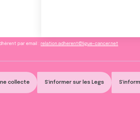
dhèrent par email :
relation.adherent@ligue-cancer.net
ne collecte
S'informer sur les Legs
S'inform