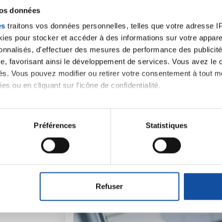
vos données
Toutes les actualités
es
traitons vos données personnelles, telles que votre adresse IP,
es pour stocker et accéder à des informations sur votre appareil
sonnalisés, d'effectuer des mesures de performance des publicité
e, favorisant ainsi le développement de services. Vous avez le ch
ités. Vous pouvez modifier ou retirer votre consentement à tout 
es ou en cliquant sur l'icône de confidentialité.
iens
La Ligue contre l
imerions également :
tions sur votre localisation géographique qui peuvent être précis
Préférences
Statistiques
eil en l'analysant activement pour en relever les caractéristique
aitement de vos données personnelles et définir vos préférences
er ou retirer votre consentement à tout moment à partir de la dé
Refuser
e personnaliser le contenu et les annonces, d'offrir des fonctio
rafic. Nous partageons également des informations sur l'utilisati
, de publicité et d'analyse, qui peuvent combiner celles-ci avec