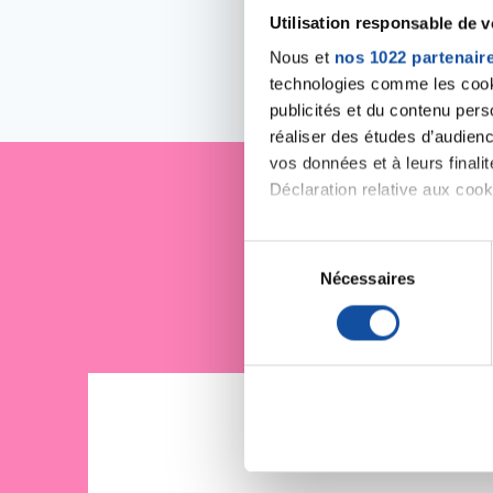
Utilisation responsable de 
Nous et
nos 1022 partenair
technologies comme les cooki
publicités et du contenu per
réaliser des études d’audienc
vos données et à leurs final
Déclaration relative aux cooki
Je sout
Si vous le permettez, nous a
S
Collecter des informa
Nécessaires
é
Identifier votre appar
l
digitales).
e
Pour en savoir plus sur le tr
c
Détails »
. Vous pouvez modifi
t
i
Les cookies nous permettent d
o
sociaux et d'analyser notre t
n
partenaires de médias sociaux
d