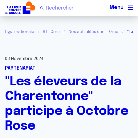
Men
Ligue nationale
61 - Orne
Nos actualités dans l'Orne
"Les 
08 Novembre 2024
PARTENARIAT
"Les éleveurs de la
Charentonne"
participe à Octobre
Rose