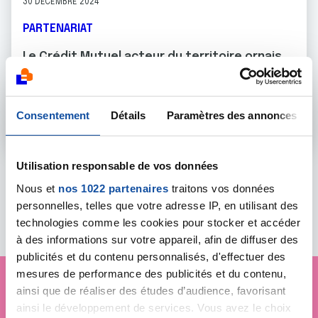
30 DÉCEMBRE 2024
PARTENARIAT
Le Crédit Mutuel acteur du territoire ornais
pour la lutte contre le cancer
La 10e édition des Elles de l'Orne concrétisait la 6ème année
Consentement
Détails
Paramètres des annonces
En savoir plus
Utilisation responsable de vos données
Nous et
nos 1022 partenaires
traitons vos données
Toutes les actualités
personnelles, telles que votre adresse IP, en utilisant des
technologies comme les cookies pour stocker et accéder
à des informations sur votre appareil, afin de diffuser des
publicités et du contenu personnalisés, d'effectuer des
mesures de performance des publicités et du contenu,
ainsi que de réaliser des études d’audience, favorisant
Je soutiens
La Ligue
ainsi le développement de services. Vous avez le choix