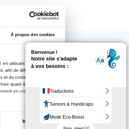
À propos des cookies
ous intéresser
 en utilisant des
, afin de diffuser des
s et du contenu, ainsi que de
oix quant à l'utilisation de
moment en consultant la
es à plusieurs mètres près
Marketing
s spécifiques (empreintes