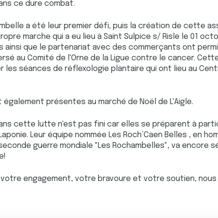
dans ce dure combat.
belle a été leur premier défi, puis la création de cette a
propre marche qui a eu lieu à Saint Sulpice s/ Risle le 01 oc
ions ainsi que le partenariat avec des commerçants ont permi
versé au Comité de l'Orne de la Ligue contre le cancer. Ce
r les séances de réflexologie plantaire qui ont lieu au Cent
nt également présentes au marché de Noël de L'Aigle.
s cette lutte n'est pas fini car elles se préparent à partic
 Laponie. Leur équipe nommée Les Roch’Caen Belles , en 
seconde guerre mondiale "Les Rochambelles", va encore s
e!
otre engagement, votre bravoure et votre soutien, nous 