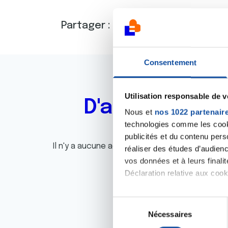
Partager :
Consentement
Utilisation responsable de 
D'autres actu
Nous et
nos 1022 partenair
technologies comme les cooki
publicités et du contenu per
Il n'y a aucune actualité disponible pour le m
réaliser des études d’audienc
vos données et à leurs final
Déclaration relative aux cooki
Si vous le permettez, nous a
S
Collecter des informa
Nécessaires
é
Identifier votre appar
l