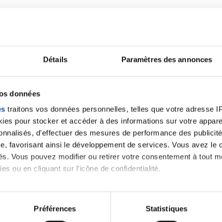
Détails
Paramètres des annonces
vos données
alités qui pourraient v
es
traitons vos données personnelles, telles que votre adresse IP,
es pour stocker et accéder à des informations sur votre appareil
sonnalisés, d'effectuer des mesures de performance des publicité
oment.
e, favorisant ainsi le développement de services. Vous avez le ch
ités. Vous pouvez modifier ou retirer votre consentement à tout 
es ou en cliquant sur l'icône de confidentialité.
Toutes les actualités
imerions également :
tions sur votre localisation géographique qui peuvent être précis
Préférences
Statistiques
eil en l'analysant activement pour en relever les caractéristique