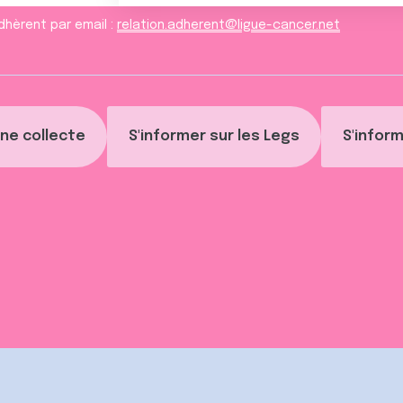
dhèrent par email :
relation.adherent@ligue-cancer.net
ne collecte
S'informer sur les Legs
S'inform