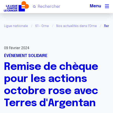
Men
Ligue nationale
61 - Orne
Nos actualités dans l'Orne
Remis
09 Février 2024
ÉVÉNEMENT SOLIDAIRE
Remise de chèque
pour les actions
octobre rose avec
Terres d'Argentan