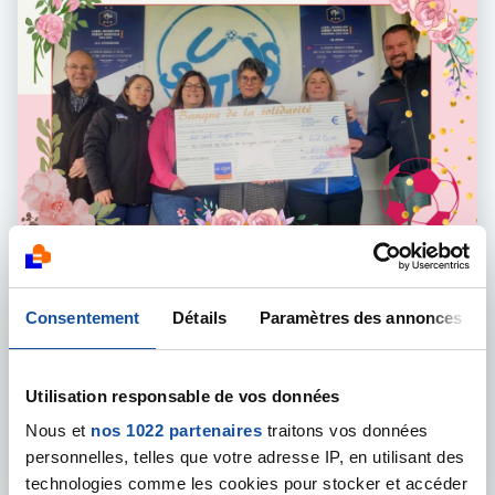
04 DÉCEMBRE 2024
Consentement
Détails
Paramètres des annonces
ÉVÉNEMENT SOLIDAIRE
L'US Athis se mobilise pour Octobre Rose en
vendant des roses
Utilisation responsable de vos données
Mardi 03 décembre 2024, l' US Athis a remis un chèque de 62
Nous et
nos 1022 partenaires
traitons vos données
personnelles, telles que votre adresse IP, en utilisant des
En savoir plus
technologies comme les cookies pour stocker et accéder