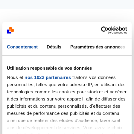
Depuis 2014, le groupe français
KIABI s'engage au
côté de la Ligue contre le cancer
à l'occasion
d'Octobre Rose, pour soutenir ses actions locales
Consentement
Détails
Paramètres des annonces
d'accompagnement des personnes malades. Et c'est
à Flers et Alençon que nous travaillons à leurs côtés .
Utilisation responsable de vos données
Nous et
nos 1022 partenaires
traitons vos données
personnelles, telles que votre adresse IP, en utilisant des
technologies comme les cookies pour stocker et accéder
à des informations sur votre appareil, afin de diffuser des
publicités et du contenu personnalisés, d'effectuer des
mesures de performance des publicités et du contenu,
ainsi que de réaliser des études d’audience, favorisant
ainsi le développement de services. Vous avez le choix