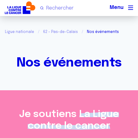
Men
Ligue nationale
62 - Pas-de-Calais
Nos événements
Nos événements
Je soutiens
La Ligue
contre le cancer