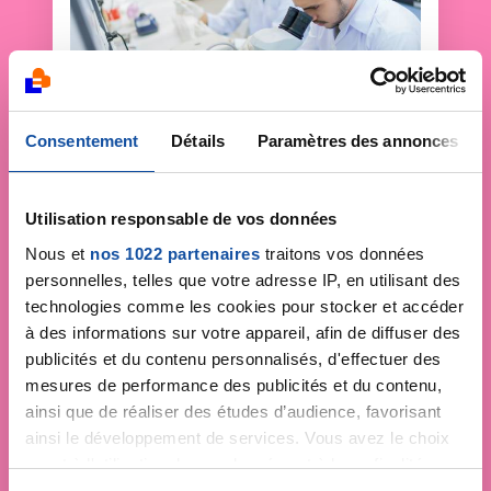
Consentement
Détails
Paramètres des annonces
Faites un don et
Utilisation responsable de vos données
devenez acteur de la
Nous et
nos 1022 partenaires
traitons vos données
personnelles, telles que votre adresse IP, en utilisant des
lutte contre le cancer
technologies comme les cookies pour stocker et accéder
à des informations sur votre appareil, afin de diffuser des
Vos contributions permettent de
financer la
publicités et du contenu personnalisés, d'effectuer des
recherche
, déployer des campagnes de
mesures de performance des publicités et du contenu,
prévention
,
accompagner chaque
ainsi que de réaliser des études d’audience, favorisant
personne malade
et faire vivre la
ainsi le développement de services. Vous avez le choix
démocratie en santé
!
quant à l'utilisation de vos données et à leurs finalités.
Vous pouvez modifier ou retirer votre consentement à