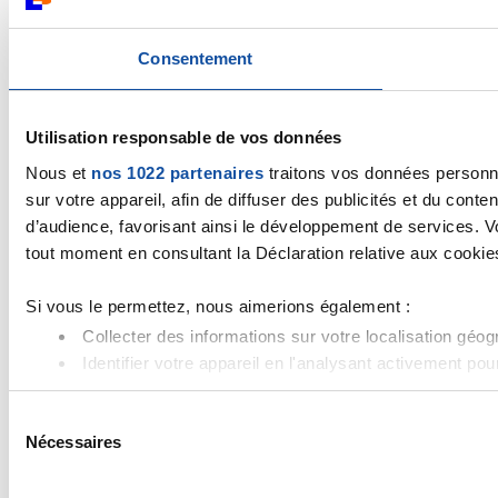
Consentement
Utilisation responsable de vos données
Nous et
nos 1022 partenaires
traitons vos données personne
sur votre appareil, afin de diffuser des publicités et du con
d’audience, favorisant ainsi le développement de services. Vo
tout moment en consultant la Déclaration relative aux cookies 
Si vous le permettez, nous aimerions également :
Collecter des informations sur votre localisation géo
Identifier votre appareil en l'analysant activement pou
Pour en savoir plus sur le traitement de vos données personn
S
tout moment à partir de la déclaration sur les cookies.
Nécessaires
é
l
Les cookies nous permettent de personnaliser le contenu et l