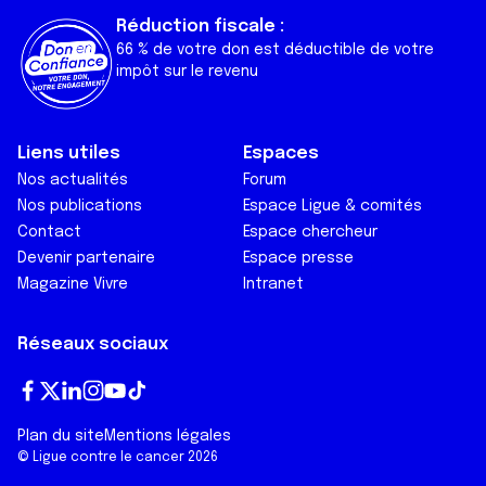
Réduction fiscale :
66 % de votre don est déductible de votre
impôt sur le revenu
Liens utiles
Espaces
Nos actualités
Forum
Nos publications
Espace Ligue & comités
Contact
Espace chercheur
Devenir partenaire
Espace presse
Magazine Vivre
Intranet
Réseaux sociaux
Fa
T
Lin
In
Yo
Tik
Plan du site
Mentions légales
ce
wi
ke
st
ut
To
© Ligue contre le cancer 2026
bo
tt
dI
ag
ub
k