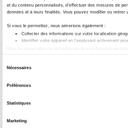
et du contenu personnalisés, d'effectuer des mesures de perf
données et à leurs finalités. Vous pouvez modifier ou retirer
Si vous le permettez, nous aimerions également :
Collecter des informations sur votre localisation géo
Identifier votre appareil en l'analysant activement pou
Pour en savoir plus sur le traitement de vos données personn
cookies.
S
Nécessaires
é
Les cookies nous permettent de personnaliser le contenu et le
l
nos partenaires de médias sociaux, de publicité et d'analyse, 
e
Préférences
c
t
i
Statistiques
o
n
Marketing
d