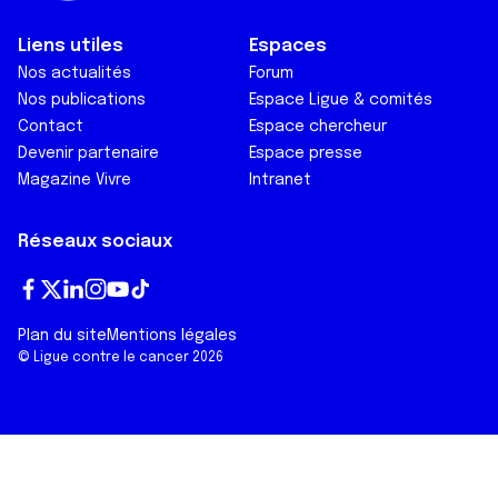
Liens utiles
Espaces
Nos actualités
Forum
Nos publications
Espace Ligue & comités
Contact
Espace chercheur
Devenir partenaire
Espace presse
Magazine Vivre
Intranet
Réseaux sociaux
Fa
T
Lin
In
Yo
Tik
Plan du site
Mentions légales
ce
wi
ke
st
ut
To
© Ligue contre le cancer 2026
bo
tt
dI
ag
ub
k
ok
er
n
ra
e
m