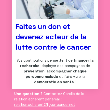
Faites un don et
devenez acteur de la
lutte contre le cancer
Vos contributions permettent de
financer la
recherche
, déployer des campagnes de
prévention
,
accompagner chaque
personne malade
et faire vivre la
démocratie en santé
!
Une question ?
Contactez Coralie de la
relation adhèrent par email :
relation.adherent@ligue-cancer.net