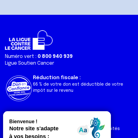
Numéro vert :
0 800 940 939
Ligue Soutien Cancer
Réduction fiscale :
66 % de votre don est déductible de votre
impôt sur le revenu
Liens utiles
Espaces
Nos actualités
Forum
Nos publications
Espace Ligue & comités
Contact
Espace chercheur