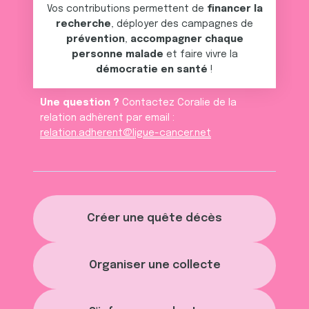
services.
Vos contributions permettent de
financer la
recherche
, déployer des campagnes de
prévention
,
accompagner chaque
personne malade
et faire vivre la
démocratie en santé
!
Une question ?
Contactez Coralie de la
relation adhèrent par email :
relation.adherent@ligue-cancer.net
Créer une quête décès
Organiser une collecte