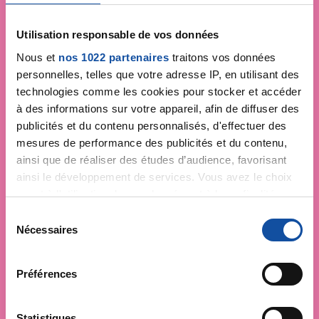
Utilisation responsable de vos données
Nous et
nos 1022 partenaires
traitons vos données
personnelles, telles que votre adresse IP, en utilisant des
technologies comme les cookies pour stocker et accéder
à des informations sur votre appareil, afin de diffuser des
publicités et du contenu personnalisés, d'effectuer des
mesures de performance des publicités et du contenu,
ainsi que de réaliser des études d’audience, favorisant
ainsi le développement de services. Vous avez le choix
quant à l'utilisation de vos données et à leurs finalités.
Vous pouvez modifier ou retirer votre consentement à
S
tout moment en consultant la Déclaration relative aux
Nécessaires
é
cookies ou en cliquant sur l'icône de confidentialité.
l
e
Préférences
Si vous le permettez, nous aimerions également :
c
Collecter des informations sur votre localisation
t
géographique qui peuvent être précises à plusieurs
i
Statistiques