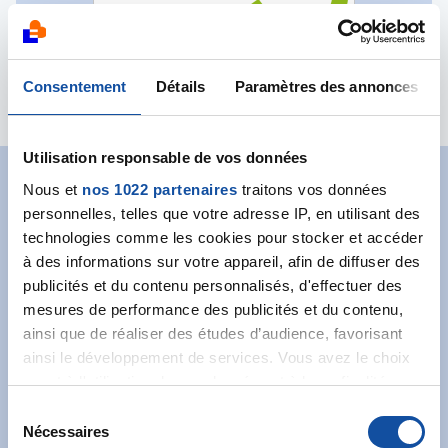
Principales actions :
Octobre Rose
Consentement
Détails
Paramètres des annonces
Utilisation responsable de vos données
Nous et
nos 1022 partenaires
traitons vos données
Abonnez-vous à notre
personnelles, telles que votre adresse IP, en utilisant des
newsletter
technologies comme les cookies pour stocker et accéder
à des informations sur votre appareil, afin de diffuser des
Recevez l’actualité de la Ligue.
publicités et du contenu personnalisés, d'effectuer des
mesures de performance des publicités et du contenu,
ainsi que de réaliser des études d’audience, favorisant
ainsi le développement de services. Vous avez le choix
quant à l'utilisation de vos données et à leurs finalités.
Vous pouvez modifier ou retirer votre consentement à
S
tout moment en consultant la Déclaration relative aux
Nécessaires
é
J'accepte les
conditions générales
et souhaite