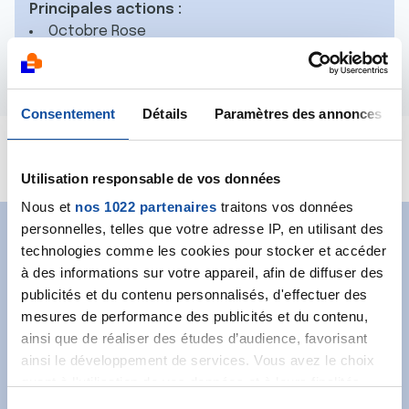
Principales actions :
Octobre Rose
Tous unis contre le cancer
Consentement
Détails
Paramètres des annonces
voir le site
Utilisation responsable de vos données
Nous et
nos 1022 partenaires
traitons vos données
personnelles, telles que votre adresse IP, en utilisant des
Abonnez-vous à notre
technologies comme les cookies pour stocker et accéder
à des informations sur votre appareil, afin de diffuser des
newsletter
publicités et du contenu personnalisés, d'effectuer des
mesures de performance des publicités et du contenu,
Recevez l’actualité de la Ligue.
ainsi que de réaliser des études d’audience, favorisant
ainsi le développement de services. Vous avez le choix
quant à l'utilisation de vos données et à leurs finalités.
Vous pouvez modifier ou retirer votre consentement à