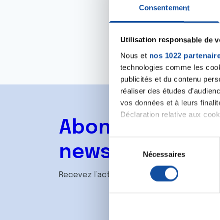
Consentement
Utilisation responsable de 
Nous et
nos 1022 partenair
technologies comme les cooki
publicités et du contenu per
réaliser des études d’audienc
vos données et à leurs final
Déclaration relative aux cooki
Abonnez-vous à
Si vous le permettez, nous a
S
newsletter
Collecter des informa
Nécessaires
é
Identifier votre appar
l
Recevez l’actualité de la Ligue.
digitales).
e
Pour en savoir plus sur le tr
c
Détails »
. Vous pouvez modifi
t
i