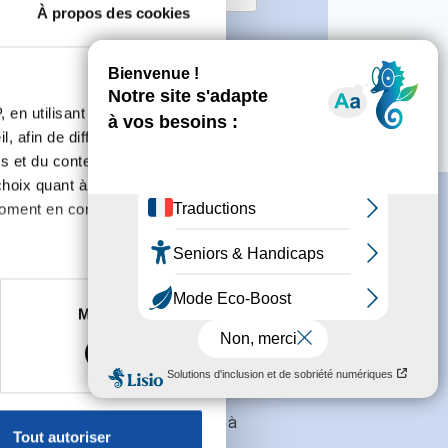
À propos des cookies
rincipales actions :
Octobre Rose
 en utilisant des
, afin de diffuser des
s et du contenu, ainsi que de
oix quant à l'utilisation de
moment en consultant la
es à plusieurs mètres près
Marketing
s spécifiques (empreintes
s
conditions générales
et souhaite
, reportez-vous à la
section «
claration sur les cookies.
galement recevoir l'actualité à
Tout autoriser
des entreprises.