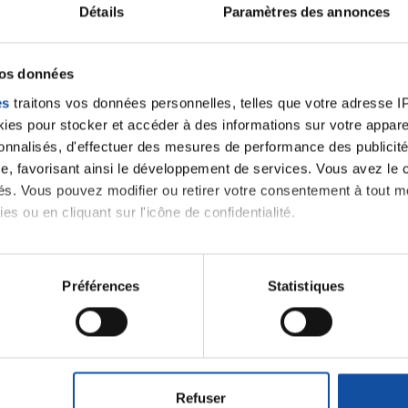
Détails
Paramètres des annonces
P
vos données
es
traitons vos données personnelles, telles que votre adresse IP,
es pour stocker et accéder à des informations sur votre appareil
sonnalisés, d'effectuer des mesures de performance des publicité
e, favorisant ainsi le développement de services. Vous avez le ch
ités. Vous pouvez modifier ou retirer votre consentement à tout 
es ou en cliquant sur l'icône de confidentialité.
 notre
imerions également :
tions sur votre localisation géographique qui peuvent être précis
Préférences
Statistiques
eil en l'analysant activement pour en relever les caractéristique
J'accepte le
m'abonner.
aitement de vos données personnelles et définir vos préférences
er ou retirer votre consentement à tout moment à partir de la dé
Je souhaite é
Refuser
destination 