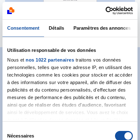
Principales actions :
Octobre Rose
Consentement
Détails
Paramètres des annonces
Utilisation responsable de vos données
Nous et
nos 1022 partenaires
traitons vos données
Abonnez-vous à notre
personnelles, telles que votre adresse IP, en utilisant des
technologies comme les cookies pour stocker et accéder
newsletter
à des informations sur votre appareil, afin de diffuser des
Recevez l’actualité de la Ligue.
publicités et du contenu personnalisés, d'effectuer des
mesures de performance des publicités et du contenu,
ainsi que de réaliser des études d’audience, favorisant
ainsi le développement de services. Vous avez le choix
quant à l'utilisation de vos données et à leurs finalités.
Vous pouvez modifier ou retirer votre consentement à
S
tout moment en consultant la Déclaration relative aux
Nécessaires
é
J'accepte les
conditions générales
et souhaite