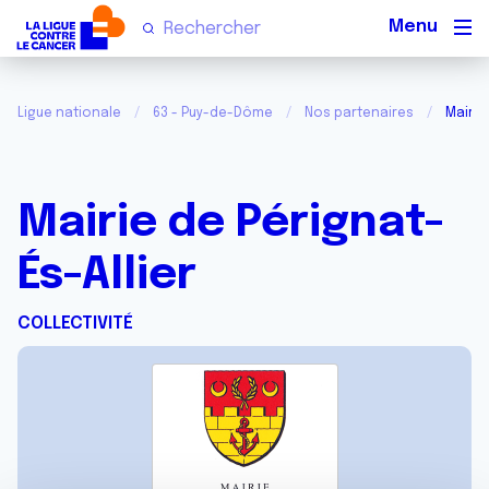
Men
Ligue nationale
63 - Puy-de-Dôme
Nos partenaires
Mairie
Mairie de Pérignat-
És-Allier
COLLECTIVITÉ