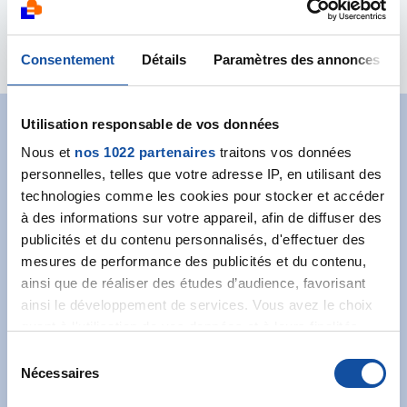
Principales actions :
Octobre Rose
Consentement
Détails
Paramètres des annonces
Utilisation responsable de vos données
Abonnez-vous à notre
Nous et
nos 1022 partenaires
traitons vos données
personnelles, telles que votre adresse IP, en utilisant des
newsletter
technologies comme les cookies pour stocker et accéder
Recevez l’actualité de la Ligue.
à des informations sur votre appareil, afin de diffuser des
publicités et du contenu personnalisés, d'effectuer des
mesures de performance des publicités et du contenu,
ainsi que de réaliser des études d’audience, favorisant
ainsi le développement de services. Vous avez le choix
quant à l'utilisation de vos données et à leurs finalités.
Vous pouvez modifier ou retirer votre consentement à
S
J'accepte les
conditions générales
et souhaite
tout moment en consultant la Déclaration relative aux
Nécessaires
é
m'abonner.
cookies ou en cliquant sur l'icône de confidentialité.
l