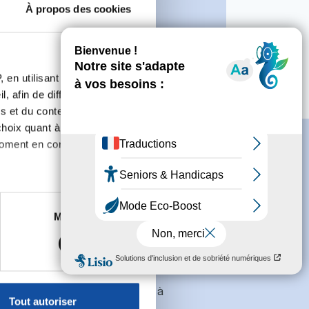
À propos des cookies
rincipales actions :
Octobre Rose
 en utilisant des
, afin de diffuser des
s et du contenu, ainsi que de
oix quant à l'utilisation de
moment en consultant la
es à plusieurs mètres près
Marketing
s spécifiques (empreintes
s
conditions générales
et souhaite
, reportez-vous à la
section «
claration sur les cookies.
galement recevoir l'actualité à
Tout autoriser
des entreprises.