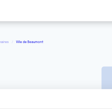
naires
Ville de Beaumont
umont