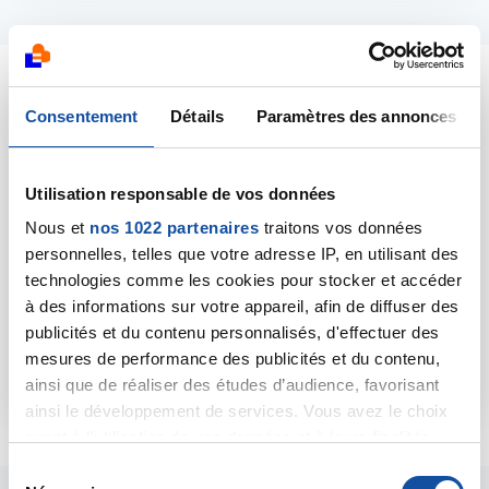
Consentement
Détails
Paramètres des annonces
Devenir partenaire
Utilisation responsable de vos données
Collectivités, entreprises, associations,
établissements scolaires, acteurs de santé et de
Nous et
nos 1022 partenaires
traitons vos données
territoire, en vous engageant à nos côtés, ce
personnelles, telles que votre adresse IP, en utilisant des
sont tous les fronts de la lutte contre le cancer
technologies comme les cookies pour stocker et accéder
que vous pourrez faire avancer !
à des informations sur votre appareil, afin de diffuser des
publicités et du contenu personnalisés, d'effectuer des
mesures de performance des publicités et du contenu,
En savoir plus
ainsi que de réaliser des études d’audience, favorisant
ainsi le développement de services. Vous avez le choix
quant à l'utilisation de vos données et à leurs finalités.
Vous pouvez modifier ou retirer votre consentement à
S