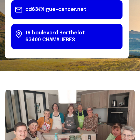
cd63@ligue-cancer.net
19 boulevard Berthelot
63400
CHAMALIÈRES