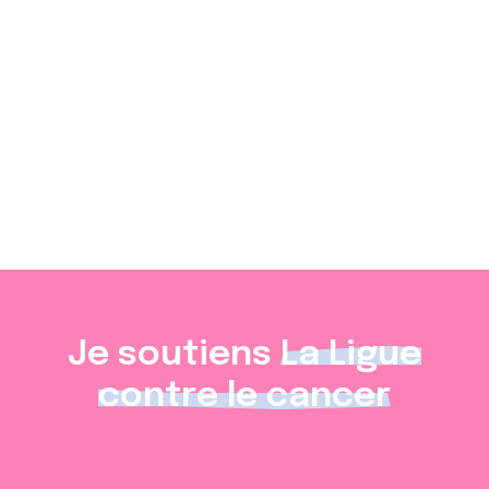
Découvrez les
actualités nationales
de la Ligue
Cliquez ici
Je soutiens
La Ligue
contre le cancer