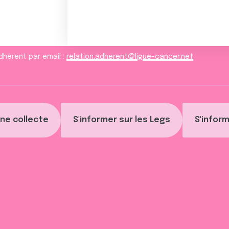
dhèrent par email :
relation.adherent@ligue-cancer.net
ne collecte
S'informer sur les Legs
S'inform