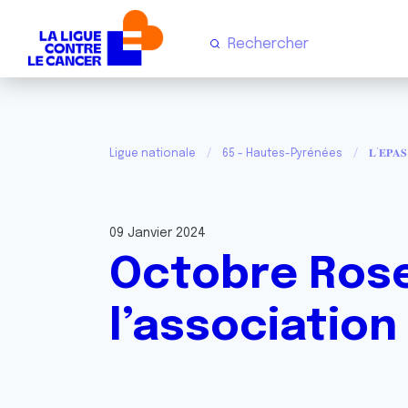
Ligue nationale
65 - Hautes-Pyrénées
𝐋’𝐄𝐏𝐀𝐒 𝟔
09 Janvier 2024
Octobre Rose
l’associatio