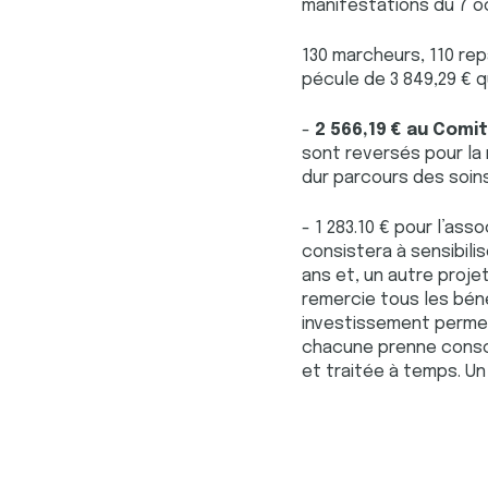
manifestations du 7 o
130 marcheurs, 110 rep
pécule de 3 849,29 € q
-
2 566,19 € au Comi
sont reversés pour la
dur parcours des soin
- 1 283.10 € pour l’as
consistera à sensibil
ans et, un autre projet
remercie tous les béné
investissement permet
chacune prenne consci
et traitée à temps. Un