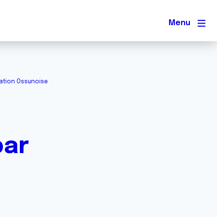
Men
iation Ossunoise
par