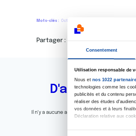
Mots-clés
Octobre rose
Partager :
Consentement
Utilisation responsable de 
Nous et
nos 1022 partenair
D'autres actu
technologies comme les cooki
publicités et du contenu per
réaliser des études d’audienc
vos données et à leurs final
Il n'y a aucune actualité disponible pour le m
Déclaration relative aux cooki
Si vous le permettez, nous a
S