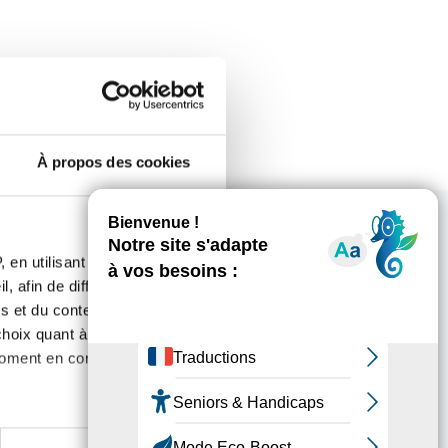
À propos des cookies
 en utilisant des
ous intéresser
, afin de diffuser des
s et du contenu, ainsi que de
oix quant à l'utilisation de
moment en consultant la