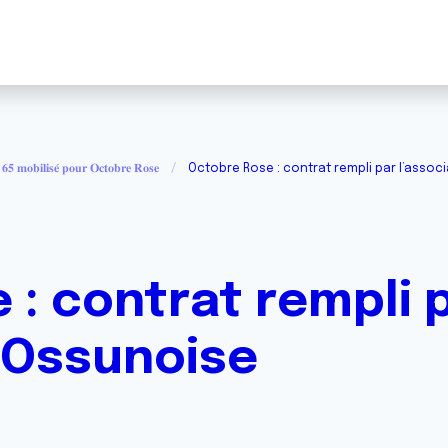
𝟓 𝐦𝐨𝐛𝐢𝐥𝐢𝐬𝐞́ 𝐩𝐨𝐮𝐫 𝐎𝐜𝐭𝐨𝐛𝐫𝐞 𝐑𝐨𝐬𝐞
Octobre Rose : contrat rempli par l’assoc
 : contrat rempli 
n Ossunoise