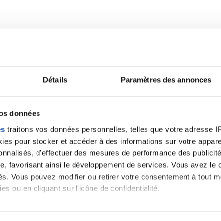
Détails
Paramètres des annonces
vos données
es
traitons vos données personnelles, telles que votre adresse IP,
alités qui pourraient v
es pour stocker et accéder à des informations sur votre appareil
sonnalisés, d'effectuer des mesures de performance des publicité
e, favorisant ainsi le développement de services. Vous avez le ch
ités. Vous pouvez modifier ou retirer votre consentement à tout 
oment.
es ou en cliquant sur l'icône de confidentialité.
imerions également :
Toutes les actualités