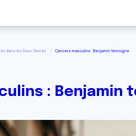
tés dans les Deux-Sèvres
Cancers masculins : Benjamin témoigne
ulins : Benjamin 