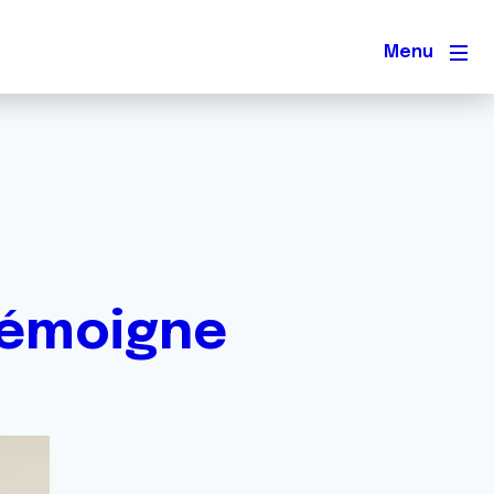
Men
témoigne