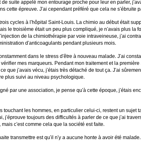
ut de suite appelé mon entourage proche pour leur en parler, j'av
 cette épreuve. J'ai cependant préféré que cela ne s'ébruite pa
 trois cycles à l'hôpital Saint-Louis. La chimio au début était su
is le troisième était un peu plus compliqué, je n'avais plus la 
 l'injection de la chimiothérapie par voie intraveineuse, j'ai con
ministration d'anticoagulants pendant plusieurs mois.
 constamment dans le stress d'être à nouveau malade. J'ai const
 vérifier mes marqueurs. Pendant mon traitement et la première
e que j'avais vécu, j'étais très détaché de tout ça. J'ai sûremen
tre plus suivi au niveau psychologique.
gné par une association, je pense qu'à cette époque, j'étais en
rs touchant les hommes, en particulier celui-ci, restent un sujet t
, j'éprouve toujours des difficultés à parler de ce que j'ai trav
, mais c'est comme cela que la société est faite.
te transmettre est qu'il n'y a aucune honte à avoir été malade.