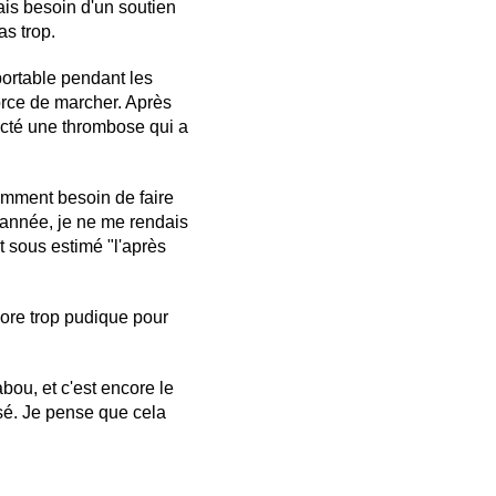
ais besoin d'un soutien
s trop.
pportable pendant les
force de marcher. Après
tracté une thrombose qui a
amment besoin de faire
 année, je ne me rendais
t sous estimé "l'après
core trop pudique pour
abou, et c'est encore le
ersé. Je pense que cela