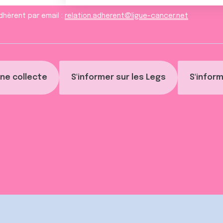
dhèrent par email :
relation.adherent@ligue-cancer.net
ne collecte
S'informer sur les Legs
S'inform