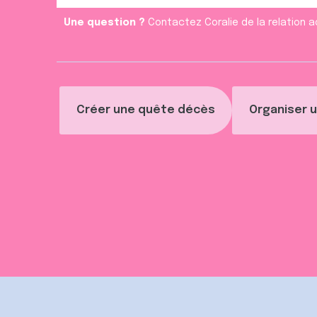
n
t
Une question ?
Contactez Coralie de la relation a
Créer une quête décès
Organiser u