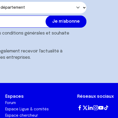
s
conditions générales
et souhaite
galement recevoir l'actualité à
des entreprises.
Espaces
Réseaux sociaux
Forum
Espace Ligue & comités
Fa
T
Lin
In
Yo
Tik
Espace chercheur