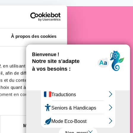
e cancer
À propos des cookies
 en utilisant des
, afin de diffuser des
s et du contenu, ainsi que de
oix quant à l'utilisation de
moment en consultant la
es à plusieurs mètres près
Marketing
s spécifiques (empreintes