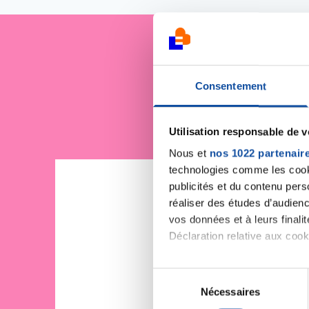
Je sout
Consentement
Utilisation responsable de 
Nous et
nos 1022 partenair
technologies comme les cooki
publicités et du contenu per
réaliser des études d’audienc
vos données et à leurs final
Déclaration relative aux cooki
Si vous le permettez, nous a
S
Collecter des informa
Nécessaires
é
Identifier votre appar
l