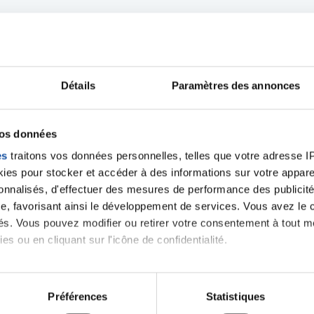
iens
La Ligue contre l
Détails
Paramètres des annonces
vos données
es
traitons vos données personnelles, telles que votre adresse IP,
es pour stocker et accéder à des informations sur votre appareil
sonnalisés, d'effectuer des mesures de performance des publicité
e, favorisant ainsi le développement de services. Vous avez le ch
ités. Vous pouvez modifier ou retirer votre consentement à tout 
es ou en cliquant sur l'icône de confidentialité.
imerions également :
tions sur votre localisation géographique qui peuvent être précis
Préférences
Statistiques
eil en l'analysant activement pour en relever les caractéristique