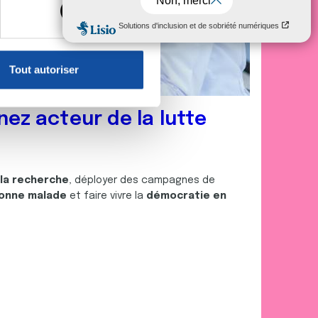
, reportez-vous à la
section «
claration sur les cookies.
Tout autoriser
nnalités relatives aux médias
on de notre site avec nos
nez acteur de la lutte
 d'autres informations que
 la recherche
, déployer des campagnes de
onne malade
et faire vivre la
démocratie en