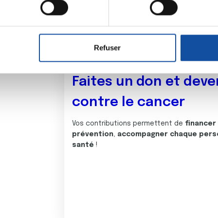
aitement de vos données personnelles et définir vos préférences
er ou retirer votre consentement à tout moment à partir de la dé
Refuser
e personnaliser le contenu et les annonces, d'offrir des fonctio
rafic. Nous partageons également des informations sur l'utilisati
Faites un don et deve
, de publicité et d'analyse, qui peuvent combiner celles-ci avec
ils ont collectées lors de votre utilisation de leurs services.
contre le cancer
Vos contributions permettent de
financer
prévention
,
accompagner chaque pers
santé
!