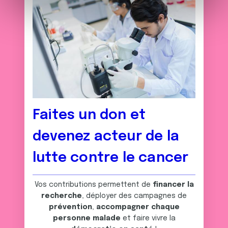
e
et les annonces, d'offrir des fonctionnalités relatives aux
m
médias sociaux et d'analyser notre trafic. Nous
e
partageons également des informations sur l'utilisation de
n
notre site avec nos partenaires de médias sociaux, de
t
publicité et d'analyse, qui peuvent combiner celles-ci
avec d'autres informations que vous leur avez fournies
ou qu'ils ont collectées lors de votre utilisation de leurs
services.
Faites un don et
devenez acteur de la
lutte contre le cancer
Vos contributions permettent de
financer la
recherche
, déployer des campagnes de
prévention
,
accompagner chaque
personne malade
et faire vivre la