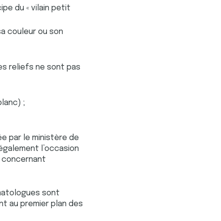
ipe du « vilain petit
sa couleur ou son
ses reliefs ne sont pas
lanc) ;
e par le ministère de
 également l’occasion
n concernant
rmatologues sont
nt au premier plan des