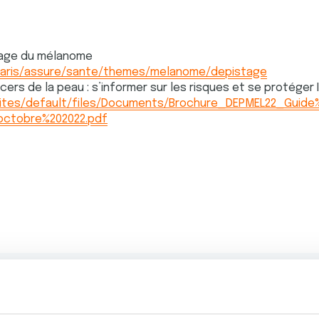
stage du mélanome
/paris/assure/sante/themes/melanome/depistage
cers de la peau : s’informer sur les risques et se protéger 
/sites/default/files/Documents/Brochure_DEPMEL22_Guid
ctobre%202022.pdf