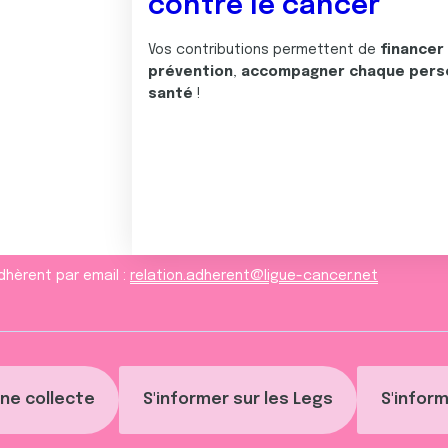
contre le cancer
Vos contributions permettent de
financer
prévention
,
accompagner chaque pers
santé
!
dhèrent par email :
relation.adherent@ligue-cancer.net
ne collecte
S'informer sur les Legs
S'inform