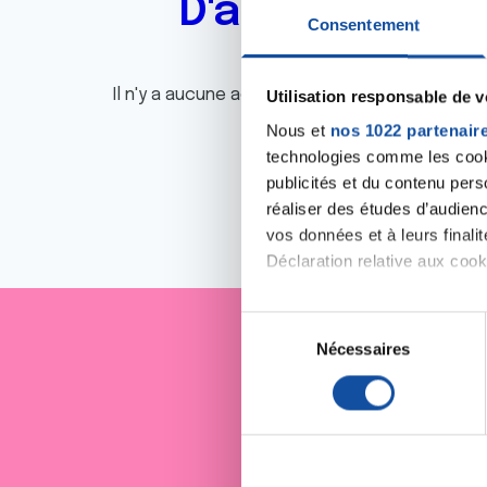
D'autres actu
Consentement
Il n'y a aucune actualité disponible pour le m
Utilisation responsable de 
Nous et
nos 1022 partenair
technologies comme les cooki
publicités et du contenu per
réaliser des études d’audienc
vos données et à leurs final
Déclaration relative aux cooki
Si vous le permettez, nous a
S
Collecter des informa
Nécessaires
é
Je sout
Identifier votre appar
l
digitales).
e
Pour en savoir plus sur le tr
c
Détails »
. Vous pouvez modifi
t
i