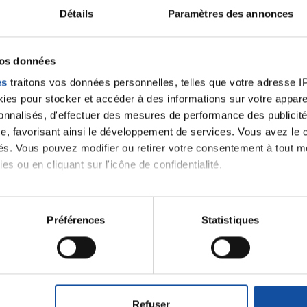
alités qui pourraient v
Détails
Paramètres des annonces
oment.
vos données
es
traitons vos données personnelles, telles que votre adresse IP,
es pour stocker et accéder à des informations sur votre appareil
Toutes les actualités
sonnalisés, d'effectuer des mesures de performance des publicité
e, favorisant ainsi le développement de services. Vous avez le ch
ités. Vous pouvez modifier ou retirer votre consentement à tout 
es ou en cliquant sur l'icône de confidentialité.
imerions également :
tions sur votre localisation géographique qui peuvent être précis
Préférences
Statistiques
iens
La Ligue contre l
eil en l'analysant activement pour en relever les caractéristique
aitement de vos données personnelles et définir vos préférences
er ou retirer votre consentement à tout moment à partir de la dé
Refuser