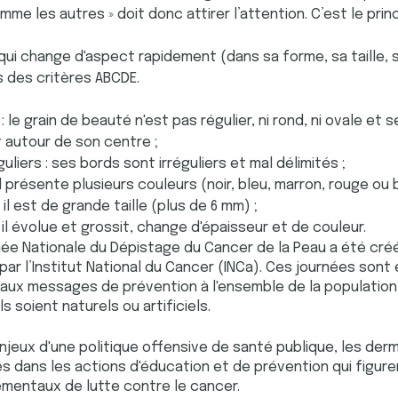
mme les autres » doit donc attirer l’attention. C’est le princ
qui change d'aspect rapidement (dans sa forme, sa taille, 
s des critères ABCDE.
le grain de beauté n'est pas régulier, ni rond, ni ovale et 
 autour de son centre ;
liers : ses bords sont irréguliers et mal délimités ;
 présente plusieurs couleurs (noir, bleu, marron, rouge ou b
l est de grande taille (plus de 6 mm) ;
il évolue et grossit, change d'épaisseur et de couleur.
née Nationale du Dépistage du Cancer de la Peau a été créé
par l’Institut National du Cancer (INCa). Ces journées sont
ipaux messages de prévention à l'ensemble de la populatio
ls soient naturels ou artificiels.
enjeux d'une politique offensive de santé publique, les de
s dans les actions d'éducation et de prévention qui figure
entaux de lutte contre le cancer.