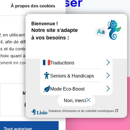
ous intéresser
À propos des cookies
 en utilisant des
, afin de diffuser des
s et du contenu, ainsi que de
oix quant à l'utilisation de
moment en consultant la
es à plusieurs mètres près
Marketing
e cancer
s spécifiques (empreintes
, reportez-vous à la
section «
claration sur les cookies.
Tout autoriser