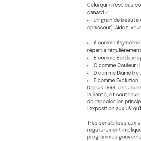
Celui qui « n'est pas co
canard » ;
un grain de beauté 
épaisseur). Aidez-vou
A comme Asymétrie : 
répartis régulièrement
B comme Bords irrégu
C comme Couleur : il
D comme Diamètre : i
E comme Évolution : 
Depuis 1998, une Jour
la Santé, et soutenue 
de rappeler les princ
l’exposition aux UV qu'i
Très sensibilisés aux 
régulièrement impliqué
programmes gouvernem