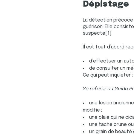
Dépistage
La détection précoce 
guérison. Elle consist
suspecte[1].
Il est tout d’abord r
d’effectuer un aut
de consulter un mé
Ce qui peut inquiéter :
Se référer au Guide Pr
une lésion ancienne
modifie ;
une plaie qui ne cic
une tache brune ou 
un grain de beauté 