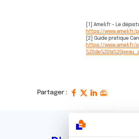
[1] Ameli.fr - Le dépi
https://www.ameli.fr
[2] Guide pratique Can
https://www.ameli.fr
%20de%20la%20peau_o
Partager :