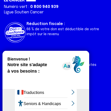
Numéro vert :
0 800 940 939
Ligue Soutien Cancer
Réduction fiscale :
66 % de votre don est déductible de votre
impôt sur le revenu
Liens utiles
Espaces
Nos actualités
Forum
Nos publications
Espace Ligue & comités
Contact
Espace chercheur
Devenir partenaire
Espace presse
Magazine Vivre
Intranet
Réseaux sociaux