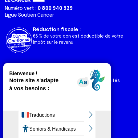
Numéro vert :
0 800 940 939
Ligue Soutien Cancer
Réduction fiscale :
66 % de votre don est déductible de votre
impôt sur le revenu
Liens utiles
Espaces
Nos actualités
Forum
Nos publications
Espace Ligue & comités
Contact
Espace chercheur
Devenir partenaire
Espace presse
Magazine Vivre
Intranet
Réseaux sociaux