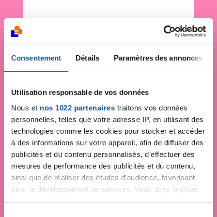
Consentement
Détails
Paramètres des annonces
Utilisation responsable de vos données
Nous et
nos 1022 partenaires
traitons vos données
personnelles, telles que votre adresse IP, en utilisant des
technologies comme les cookies pour stocker et accéder
à des informations sur votre appareil, afin de diffuser des
publicités et du contenu personnalisés, d'effectuer des
mesures de performance des publicités et du contenu,
ainsi que de réaliser des études d’audience, favorisant
ainsi le développement de services. Vous avez le choix
quant à l'utilisation de vos données et à leurs finalités.
Vous pouvez modifier ou retirer votre consentement à
S