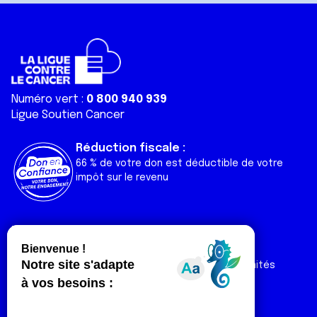
Numéro vert :
0 800 940 939
Ligue Soutien Cancer
Réduction fiscale :
66 % de votre don est déductible de votre
impôt sur le revenu
Liens utiles
Espaces
Nos actualités
Forum
Nos publications
Espace Ligue & comités
Contact
Espace chercheur
Devenir partenaire
Espace presse
Magazine Vivre
Intranet