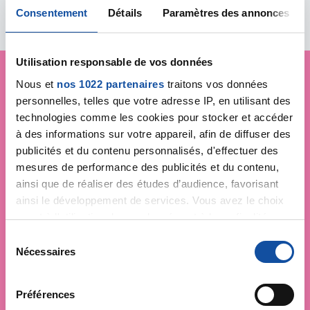
Consentement
Détails
Paramètres des annonces
Utilisation responsable de vos données
Nous et
nos 1022 partenaires
traitons vos données
Je soutiens
La Ligue
personnelles, telles que votre adresse IP, en utilisant des
technologies comme les cookies pour stocker et accéder
contre le cancer
à des informations sur votre appareil, afin de diffuser des
publicités et du contenu personnalisés, d'effectuer des
mesures de performance des publicités et du contenu,
ainsi que de réaliser des études d’audience, favorisant
ainsi le développement de services. Vous avez le choix
quant à l'utilisation de vos données et à leurs finalités.
Vous pouvez modifier ou retirer votre consentement à
S
tout moment en consultant la Déclaration relative aux
Nécessaires
é
cookies ou en cliquant sur l'icône de confidentialité.
l
e
Préférences
Si vous le permettez, nous aimerions également :
c