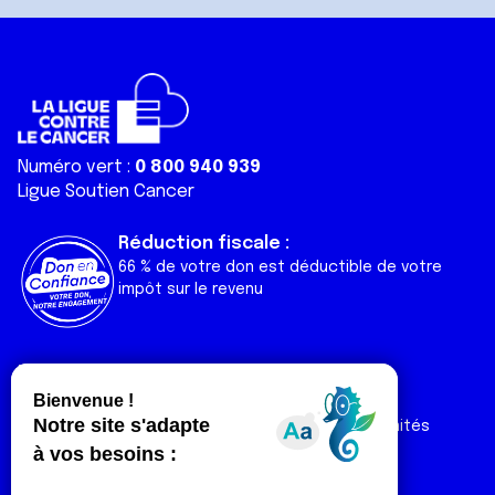
Numéro vert :
0 800 940 939
Ligue Soutien Cancer
Réduction fiscale :
66 % de votre don est déductible de votre
impôt sur le revenu
Liens utiles
Espaces
Nos actualités
Forum
Nos publications
Espace Ligue & comités
Contact
Espace chercheur
Devenir partenaire
Espace presse