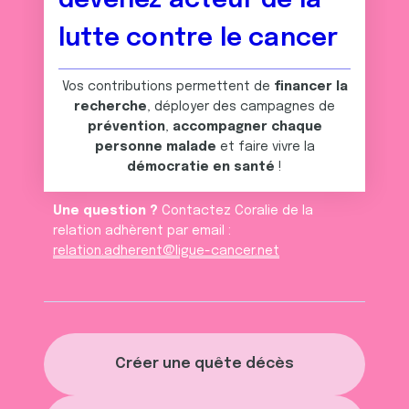
devenez acteur de la
lutte contre le cancer
Vos contributions permettent de
financer la
recherche
, déployer des campagnes de
prévention
,
accompagner chaque
personne malade
et faire vivre la
démocratie en santé
!
Une question ?
Contactez Coralie de la
relation adhèrent par email :
relation.adherent@ligue-cancer.net
Créer une quête décès