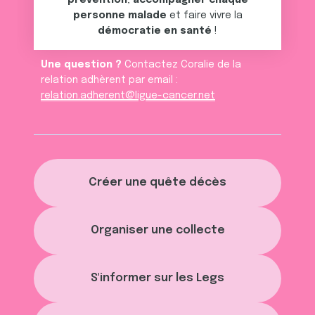
prévention
,
accompagner chaque
personne malade
et faire vivre la
démocratie en santé
!
Une question ?
Contactez Coralie de la
relation adhèrent par email :
relation.adherent@ligue-cancer.net
Créer une quête décès
Organiser une collecte
S'informer sur les Legs