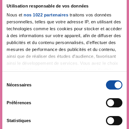
Je soutiens
La Ligue
Utilisation responsable de vos données
contre le cancer
Nous et
nos 1022 partenaires
traitons vos données
personnelles, telles que votre adresse IP, en utilisant des
technologies comme les cookies pour stocker et accéder
à des informations sur votre appareil, afin de diffuser des
publicités et du contenu personnalisés, d'effectuer des
mesures de performance des publicités et du contenu,
ainsi que de réaliser des études d’audience, favorisant
ainsi le développement de services. Vous avez le choix
quant à l'utilisation de vos données et à leurs finalités.
Vous pouvez modifier ou retirer votre consentement à
S
tout moment en consultant la Déclaration relative aux
Nécessaires
é
cookies ou en cliquant sur l'icône de confidentialité.
l
e
Préférences
Si vous le permettez, nous aimerions également :
c
Collecter des informations sur votre localisation
t
géographique qui peuvent être précises à plusieurs
i
Statistiques
mètres près
o