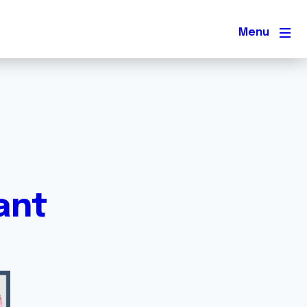
Men
ant