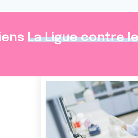
iens
La Ligue contre l