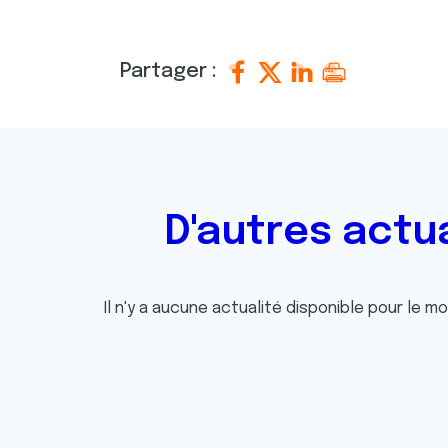
e
n
t
Partager :
e
m
e
n
t
D'autres actu
Il n'y a aucune actualité disponible pour le m