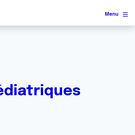
Men
édiatriques