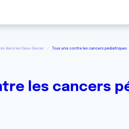
tés dans les Deux-Sèvres
Tous unis contre les cancers pédiatriques
ntre les cancers p