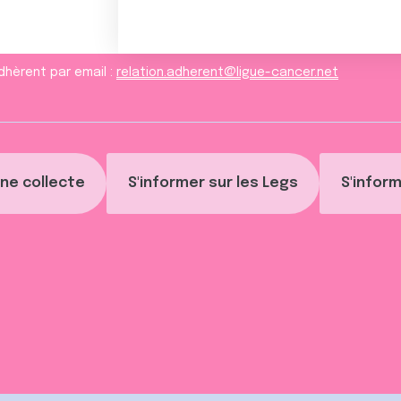
dhèrent par email :
relation.adherent@ligue-cancer.net
ne collecte
S'informer sur les Legs
S'inform