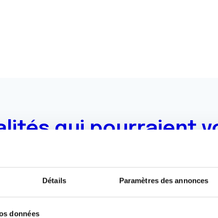
alités qui pourraient v
oment.
Détails
Paramètres des annonces
Toutes les actualités
vos données