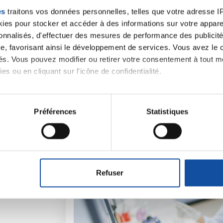
es
traitons vos données personnelles, telles que votre adresse IP,
es pour stocker et accéder à des informations sur votre appareil
sonnalisés, d'effectuer des mesures de performance des publicité
e, favorisant ainsi le développement de services. Vous avez le ch
ités. Vous pouvez modifier ou retirer votre consentement à tout 
iens
La Ligue contre l
es ou en cliquant sur l'icône de confidentialité.
imerions également :
tions sur votre localisation géographique qui peuvent être précis
Préférences
Statistiques
eil en l'analysant activement pour en relever les caractéristique
aitement de vos données personnelles et définir vos préférences
er ou retirer votre consentement à tout moment à partir de la dé
Refuser
e personnaliser le contenu et les annonces, d'offrir des fonctio
rafic. Nous partageons également des informations sur l'utilisati
, de publicité et d'analyse, qui peuvent combiner celles-ci avec
ils ont collectées lors de votre utilisation de leurs services.