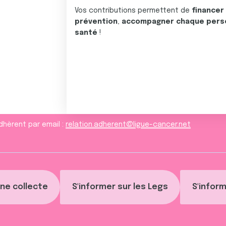
Vos contributions permettent de
financer
prévention
,
accompagner chaque pers
santé
!
dhèrent par email :
relation.adherent@ligue-cancer.net
ne collecte
S'informer sur les Legs
S'inform