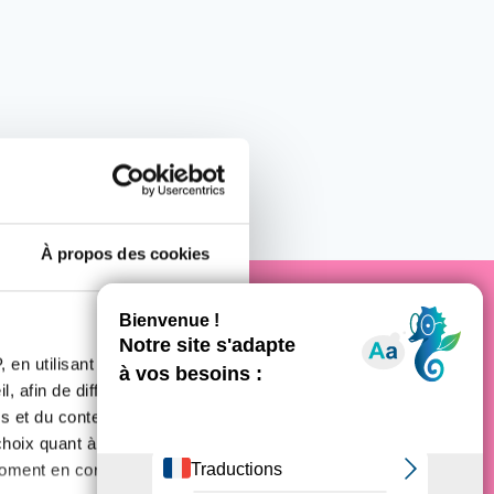
À propos des cookies
e cancer
 en utilisant des
, afin de diffuser des
s et du contenu, ainsi que de
oix quant à l'utilisation de
moment en consultant la