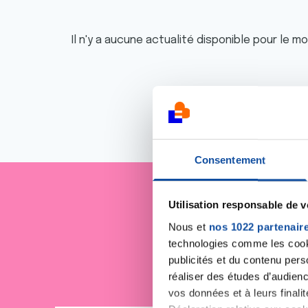
Il n'y a aucune actualité disponible pour le m
Consentement
Utilisation responsable de 
Je sout
Nous et
nos 1022 partenair
technologies comme les cooki
publicités et du contenu per
réaliser des études d’audienc
vos données et à leurs final