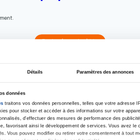
oment.
Toutes les actualités
Détails
Paramètres des annonces
vos données
iens
La Ligue contre l
es
traitons vos données personnelles, telles que votre adresse IP,
es pour stocker et accéder à des informations sur votre appareil
sonnalisés, d'effectuer des mesures de performance des publicité
e, favorisant ainsi le développement de services. Vous avez le ch
ités. Vous pouvez modifier ou retirer votre consentement à tout 