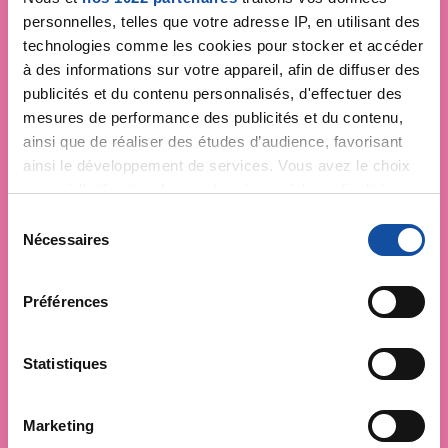
personnelles, telles que votre adresse IP, en utilisant des
technologies comme les cookies pour stocker et accéder
à des informations sur votre appareil, afin de diffuser des
publicités et du contenu personnalisés, d'effectuer des
mesures de performance des publicités et du contenu,
ainsi que de réaliser des études d’audience, favorisant
ainsi le développement de services. Vous avez le choix
quant à l'utilisation de vos données et à leurs finalités.
Vous pouvez modifier ou retirer votre consentement à
S
tout moment en consultant la Déclaration relative aux
Nécessaires
é
cookies ou en cliquant sur l'icône de confidentialité.
l
e
Préférences
Si vous le permettez, nous aimerions également :
c
Collecter des informations sur votre localisation
t
géographique qui peuvent être précises à plusieurs
i
Statistiques
mètres près
o
Identifier votre appareil en l'analysant activement
n
Marketing
pour en relever les caractéristiques spécifiques
d