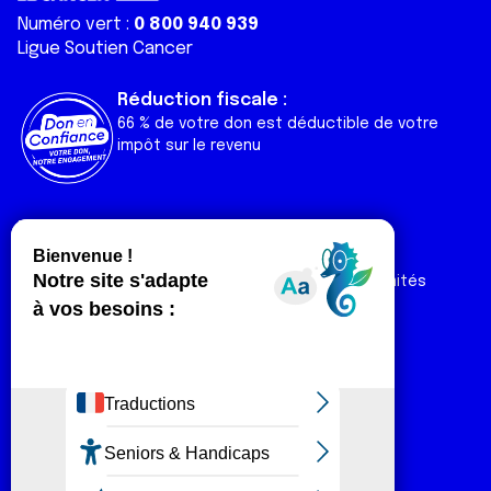
Numéro vert :
0 800 940 939
Ligue Soutien Cancer
Réduction fiscale :
66 % de votre don est déductible de votre
impôt sur le revenu
Liens utiles
Espaces
Nos actualités
Forum
Nos publications
Espace Ligue & comités
Contact
Espace chercheur
Devenir partenaire
Espace presse
Magazine Vivre
Intranet
Réseaux sociaux