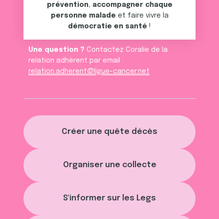
prévention
,
accompagner chaque
personne malade
et faire vivre la
démocratie en santé
!
Une question ?
Contactez Coralie de la
relation adhèrent par email :
relation.adherent@ligue-cancer.net
Créer une quête décès
Organiser une collecte
S'informer sur les Legs