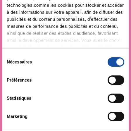
technologies comme les cookies pour stocker et accéder
à des informations sur votre appareil, afin de diffuser des
publicités et du contenu personnalisés, d'effectuer des
mesures de performance des publicités et du contenu,
ainsi que de réaliser des études d’audience, favorisant
ainsi le développement de services. Vous avez le choix
quant à l'utilisation de vos données et à leurs finalités.
Vous pouvez modifier ou retirer votre consentement à
S
tout moment en consultant la Déclaration relative aux
Nécessaires
é
cookies ou en cliquant sur l'icône de confidentialité.
l
e
Préférences
Si vous le permettez, nous aimerions également :
c
Collecter des informations sur votre localisation
t
géographique qui peuvent être précises à plusieurs
i
Statistiques
mètres près
o
Identifier votre appareil en l'analysant activement
n
Marketing
pour en relever les caractéristiques spécifiques
d
(empreintes digitales).
u