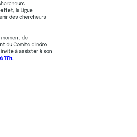
chercheurs
ffet, la Ligue
tenir des chercheurs
un moment de
ent du Comité d'Indre
 invite à assister à son
à 17h.