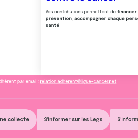
Vos contributions permettent de
financer
prévention
,
accompagner chaque pers
santé
!
dhèrent par email :
relation.adherent@ligue-cancer.net
ne collecte
S'informer sur les Legs
S'inform