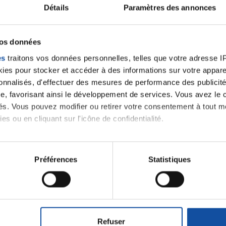
alités qui pourraient v
Détails
Paramètres des annonces
oment.
vos données
es
traitons vos données personnelles, telles que votre adresse IP,
es pour stocker et accéder à des informations sur votre appareil
Toutes les actualités
sonnalisés, d'effectuer des mesures de performance des publicité
e, favorisant ainsi le développement de services. Vous avez le ch
ités. Vous pouvez modifier ou retirer votre consentement à tout 
es ou en cliquant sur l'icône de confidentialité.
imerions également :
tions sur votre localisation géographique qui peuvent être précis
Préférences
Statistiques
iens
La Ligue contre l
eil en l'analysant activement pour en relever les caractéristique
aitement de vos données personnelles et définir vos préférences
er ou retirer votre consentement à tout moment à partir de la dé
Refuser