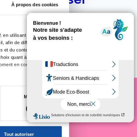
ous intéresser
À propos des cookies
 en utilisant des
, afin de diffuser des
s et du contenu, ainsi que de
oix quant à l'utilisation de
moment en consultant la
es à plusieurs mètres près
Marketing
e cancer
s spécifiques (empreintes
, reportez-vous à la
section «
claration sur les cookies.
Tout autoriser