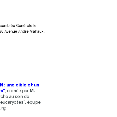
ssemblée Générale le
u 36 Avenue André Malraux,
N : une cible et un
rs"
, animée par
M.
rche au sein de
 eucaryotes", équipe
urg.