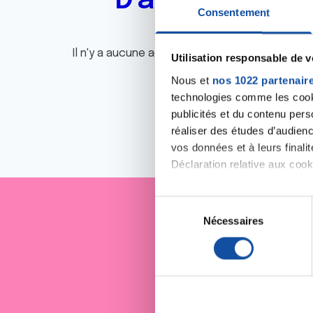
D'autres actu
Consentement
Il n'y a aucune actualité disponible pour le m
Utilisation responsable de 
Nous et
nos 1022 partenair
technologies comme les cooki
publicités et du contenu per
réaliser des études d’audienc
vos données et à leurs final
Déclaration relative aux cooki
Si vous le permettez, nous a
S
Collecter des informa
Nécessaires
é
Je sout
Identifier votre appar
l
digitales).
e
Pour en savoir plus sur le tr
c
Détails »
. Vous pouvez modifi
t
i