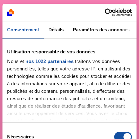
Consentement
Détails
Paramètres des annonces
Utilisation responsable de vos données
Nous et
nos 1022 partenaires
traitons vos données
personnelles, telles que votre adresse IP, en utilisant des
technologies comme les cookies pour stocker et accéder
à des informations sur votre appareil, afin de diffuser des
publicités et du contenu personnalisés, d'effectuer des
mesures de performance des publicités et du contenu,
ainsi que de réaliser des études d’audience, favorisant
ainsi le développement de services. Vous avez le choix
quant à l'utilisation de vos données et à leurs finalités.
Vous pouvez modifier ou retirer votre consentement à
S
tout moment en consultant la Déclaration relative aux
Nécessaires
é