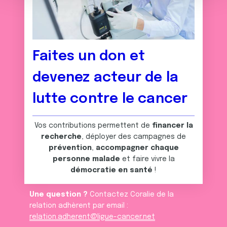
e
partageons également des informations sur l'utilisation de
n
notre site avec nos partenaires de médias sociaux, de
t
publicité et d'analyse, qui peuvent combiner celles-ci
avec d'autres informations que vous leur avez fournies
ou qu'ils ont collectées lors de votre utilisation de leurs
Faites un don et
services.
devenez acteur de la
lutte contre le cancer
Vos contributions permettent de
financer la
recherche
, déployer des campagnes de
prévention
,
accompagner chaque
personne malade
et faire vivre la
démocratie en santé
!
Une question ?
Contactez Coralie de la
relation adhèrent par email :
relation.adherent@ligue-cancer.net