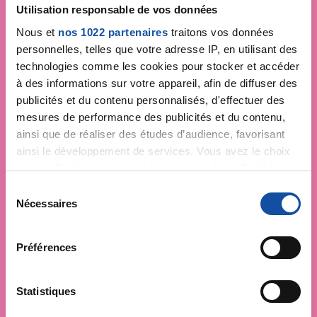
Utilisation responsable de vos données
Nous et
nos 1022 partenaires
traitons vos données
personnelles, telles que votre adresse IP, en utilisant des
technologies comme les cookies pour stocker et accéder
à des informations sur votre appareil, afin de diffuser des
publicités et du contenu personnalisés, d'effectuer des
mesures de performance des publicités et du contenu,
ainsi que de réaliser des études d’audience, favorisant
ainsi le développement de services. Vous avez le choix
quant à l'utilisation de vos données et à leurs finalités.
Vous pouvez modifier ou retirer votre consentement à
S
tout moment en consultant la Déclaration relative aux
Nécessaires
é
cookies ou en cliquant sur l'icône de confidentialité.
l
e
Préférences
Si vous le permettez, nous aimerions également :
c
Collecter des informations sur votre localisation
t
géographique qui peuvent être précises à plusieurs
i
Statistiques
mètres près
o