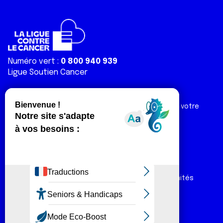
Numéro vert :
0 800 940 939
Ligue Soutien Cancer
Réduction fiscale :
66 % de votre don est déductible de votre
impôt sur le revenu
Liens utiles
Espaces
Nos actualités
Forum
Nos publications
Espace Ligue & comités
Contact
Espace chercheur
Devenir partenaire
Espace presse
Magazine Vivre
Intranet