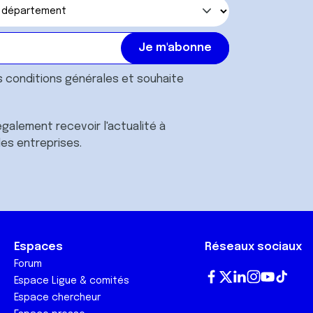
s
conditions générales
et souhaite
galement recevoir l'actualité à
des entreprises.
Espaces
Réseaux sociaux
Forum
Espace Ligue & comités
Fa
T
Lin
In
Yo
Tik
Espace chercheur
ce
wi
ke
st
ut
To