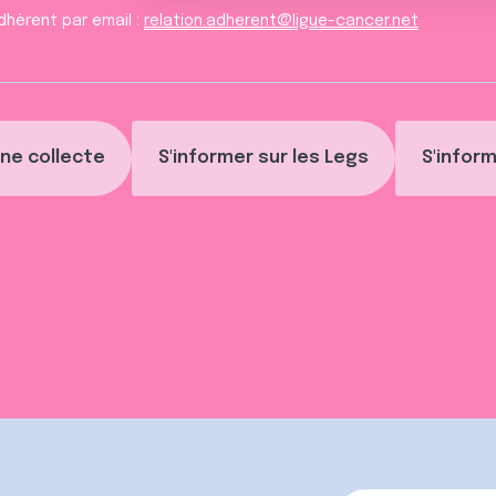
dhèrent par email :
relation.adherent@ligue-cancer.net
ne collecte
S'informer sur les Legs
S'inform