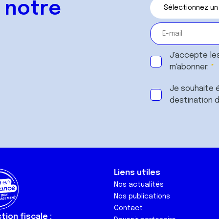
 notre
J'accepte le
m'abonner.
Je souhaite é
destination 
Liens utiles
Nos actualités
Nos publications
Contact
ion fiscale :