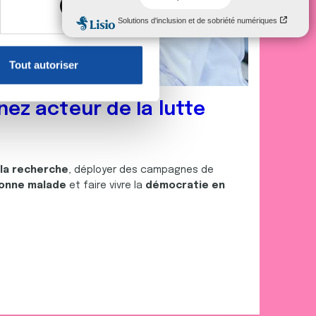
, reportez-vous à la
section «
claration sur les cookies.
Tout autoriser
nnalités relatives aux médias
on de notre site avec nos
nez acteur de la lutte
 d'autres informations que
 la recherche
, déployer des campagnes de
onne malade
et faire vivre la
démocratie en