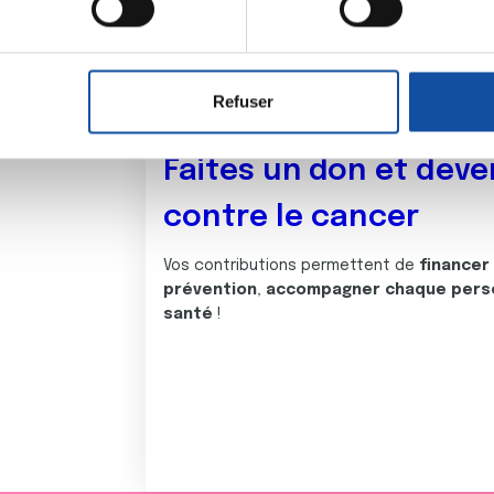
aitement de vos données personnelles et définir vos préférences
er ou retirer votre consentement à tout moment à partir de la dé
Refuser
e personnaliser le contenu et les annonces, d'offrir des fonctio
rafic. Nous partageons également des informations sur l'utilisati
Faites un don et deve
, de publicité et d'analyse, qui peuvent combiner celles-ci avec
ils ont collectées lors de votre utilisation de leurs services.
contre le cancer
Vos contributions permettent de
financer
prévention
,
accompagner chaque pers
santé
!