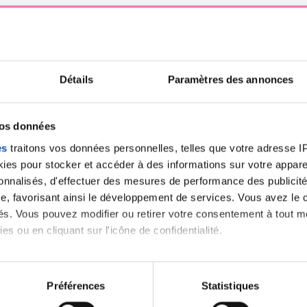
iens
La Ligue contre l
Détails
Paramètres des annonces
vos données
es
traitons vos données personnelles, telles que votre adresse IP,
es pour stocker et accéder à des informations sur votre appareil
sonnalisés, d'effectuer des mesures de performance des publicité
e, favorisant ainsi le développement de services. Vous avez le ch
ités. Vous pouvez modifier ou retirer votre consentement à tout 
es ou en cliquant sur l'icône de confidentialité.
imerions également :
tions sur votre localisation géographique qui peuvent être précis
Préférences
Statistiques
eil en l'analysant activement pour en relever les caractéristique