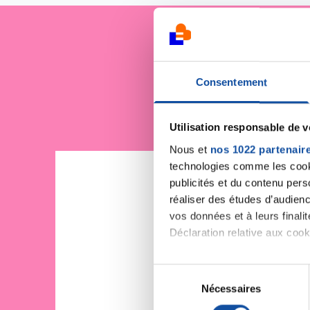
Je sout
Consentement
Utilisation responsable de 
Nous et
nos 1022 partenair
technologies comme les cooki
publicités et du contenu per
réaliser des études d’audienc
vos données et à leurs final
Déclaration relative aux cooki
Si vous le permettez, nous a
S
Collecter des informa
Nécessaires
é
Identifier votre appar
l