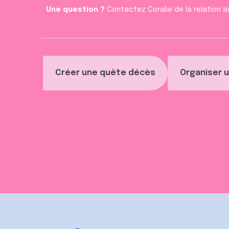
n
Une question ?
Contactez Coralie de la relation a
t
Créer une quête décès
Organiser u