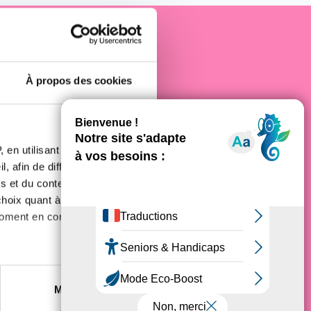
e cancer
À propos des cookies
 en utilisant des
, afin de diffuser des
s et du contenu, ainsi que de
oix quant à l'utilisation de
moment en consultant la
es à plusieurs mètres près
Marketing
s spécifiques (empreintes