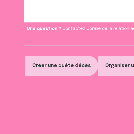
e
n
t
Une question ?
Contactez Coralie de la relation a
Créer une quête décès
Organiser u