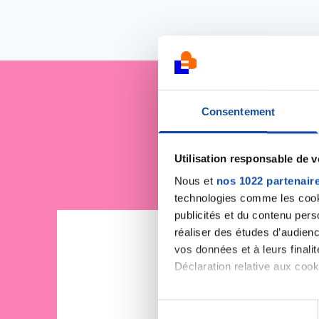
Consentement
Je sout
Utilisation responsable de 
Nous et
nos 1022 partenair
technologies comme les cooki
publicités et du contenu per
réaliser des études d’audienc
vos données et à leurs final
Déclaration relative aux cooki
Si vous le permettez, nous a
S