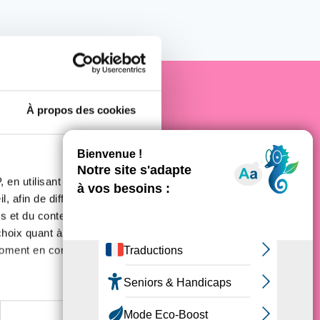
À propos des cookies
e cancer
 en utilisant des
, afin de diffuser des
s et du contenu, ainsi que de
oix quant à l'utilisation de
moment en consultant la