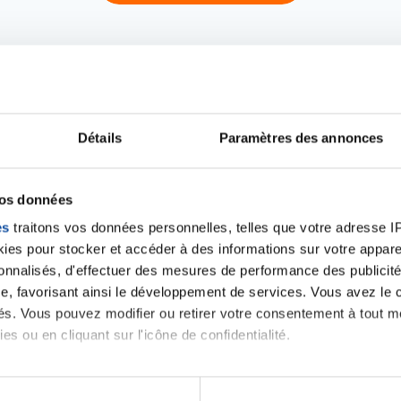
Détails
Paramètres des annonces
iens
La Ligue contre l
vos données
es
traitons vos données personnelles, telles que votre adresse IP,
es pour stocker et accéder à des informations sur votre appareil
sonnalisés, d'effectuer des mesures de performance des publicité
e, favorisant ainsi le développement de services. Vous avez le ch
ités. Vous pouvez modifier ou retirer votre consentement à tout 
es ou en cliquant sur l'icône de confidentialité.
imerions également :