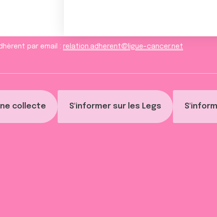
dhèrent par email :
relation.adherent@ligue-cancer.net
ne collecte
S'informer sur les Legs
S'inform