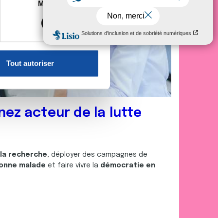
es à plusieurs mètres près
Marketing
s spécifiques (empreintes
, reportez-vous à la
section «
claration sur les cookies.
Tout autoriser
nnalités relatives aux médias
on de notre site avec nos
 d'autres informations que
nez acteur de la lutte
 la recherche
, déployer des campagnes de
onne malade
et faire vivre la
démocratie en