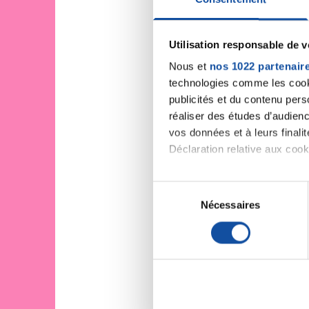
Utilisation responsable de 
Nous et
nos 1022 partenair
technologies comme les cooki
publicités et du contenu per
réaliser des études d’audienc
vos données et à leurs final
Déclaration relative aux cooki
Si vous le permettez, nous a
S
Collecter des informa
Nécessaires
é
Identifier votre appar
l
digitales).
e
Pour en savoir plus sur le tr
c
Détails »
. Vous pouvez modifi
t
i
Les cookies nous permettent d
o