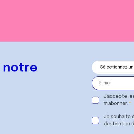
 notre
J'accepte le
m'abonner.
Je souhaite é
destination 