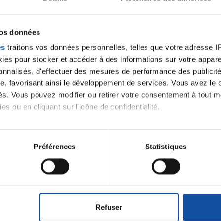
vos données
es
traitons vos données personnelles, telles que votre adresse IP,
es pour stocker et accéder à des informations sur votre appareil
sonnalisés, d'effectuer des mesures de performance des publicité
e, favorisant ainsi le développement de services. Vous avez le ch
ités. Vous pouvez modifier ou retirer votre consentement à tout 
es ou en cliquant sur l'icône de confidentialité.
imerions également :
tions sur votre localisation géographique qui peuvent être précis
Préférences
Statistiques
eil en l'analysant activement pour en relever les caractéristique
Faites un don et deve
aitement de vos données personnelles et définir vos préférences
er ou retirer votre consentement à tout moment à partir de la dé
contre le cancer
Refuser
e personnaliser le contenu et les annonces, d'offrir des fonctio