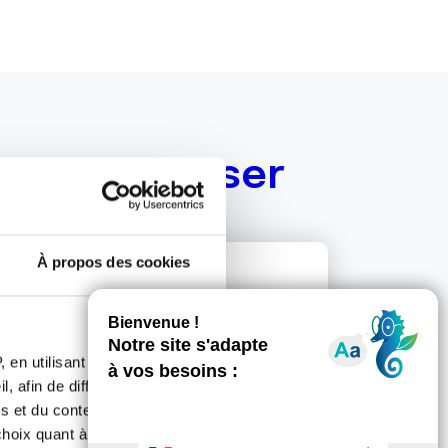
ous intéresser
24 MAI 2022
À propos des cookies
PRÉVENTION
Inauguration du 1er espace sans
tabac
 en utilisant des
, afin de diffuser des
s et du contenu, ainsi que de
oix quant à l'utilisation de