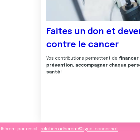
Faites un don et deve
contre le cancer
Vos contributions permettent de
financer
prévention
,
accompagner chaque pers
santé
!
dhèrent par email :
relation.adherent@ligue-cancer.net