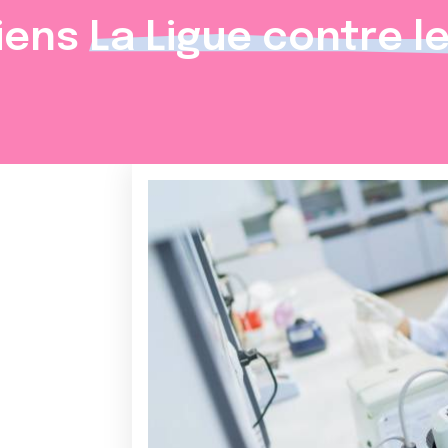
iens
La Ligue contre l