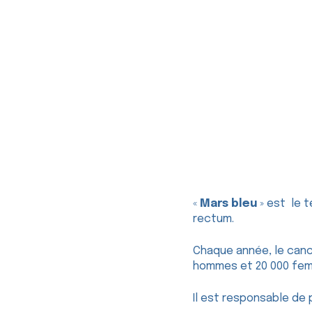
«
Mars bleu
» est le t
rectum.
Chaque année, le can
hommes et 20 000 fe
Il est responsable de