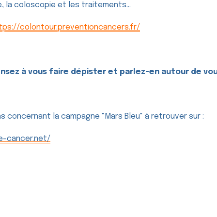
 la coloscopie et les traitements...
tps://colontour.preventioncancers.fr/
nsez à vous faire dépister et parlez-en autour de vou
ns concernant la campagne "Mars Bleu" à retrouver sur :
ue-cancer.net/