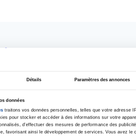
alités qui pourraient v
Détails
Paramètres des annonces
vos données
es
traitons vos données personnelles, telles que votre adresse IP,
es pour stocker et accéder à des informations sur votre appareil
sonnalisés, d'effectuer des mesures de performance des publicité
e, favorisant ainsi le développement de services. Vous avez le ch