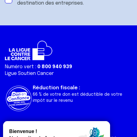
destination des entreprises.
Numéro vert :
0 800 940 939
Ligue Soutien Cancer
Réduction fiscale :
66 % de votre don est déductible de votre
impôt sur le revenu
Liens utiles
Espaces
Nos actualités
Forum