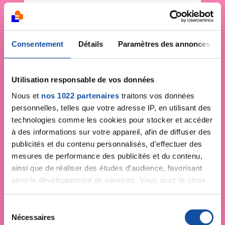
Consentement
Détails
Paramètres des annonces
Utilisation responsable de vos données
Nous et
nos 1022 partenaires
traitons vos données
personnelles, telles que votre adresse IP, en utilisant des
technologies comme les cookies pour stocker et accéder
à des informations sur votre appareil, afin de diffuser des
publicités et du contenu personnalisés, d'effectuer des
mesures de performance des publicités et du contenu,
ainsi que de réaliser des études d’audience, favorisant
ainsi le développement de services. Vous avez le choix
quant à l'utilisation de vos données et à leurs finalités.
Vous pouvez modifier ou retirer votre consentement à
S
tout moment en consultant la Déclaration relative aux
Nécessaires
é