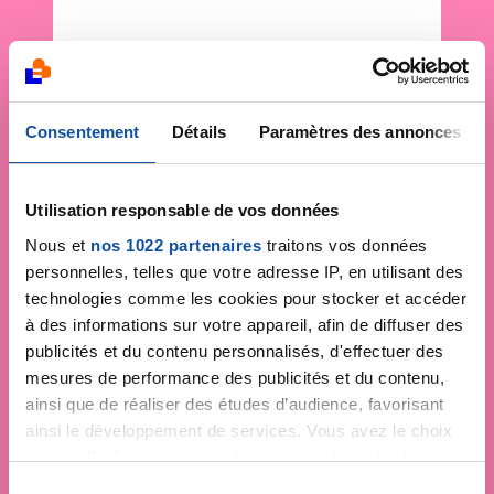
Consentement
Détails
Paramètres des annonces
Utilisation responsable de vos données
Nous et
nos 1022 partenaires
traitons vos données
personnelles, telles que votre adresse IP, en utilisant des
technologies comme les cookies pour stocker et accéder
à des informations sur votre appareil, afin de diffuser des
publicités et du contenu personnalisés, d'effectuer des
mesures de performance des publicités et du contenu,
ainsi que de réaliser des études d’audience, favorisant
ainsi le développement de services. Vous avez le choix
quant à l'utilisation de vos données et à leurs finalités.
Vous pouvez modifier ou retirer votre consentement à
S