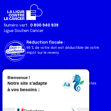
Numéro vert :
0 800 940 939
Ligue Soutien Cancer
Réduction fiscale :
66 % de votre don est déductible de votre
impôt sur le revenu
Liens utiles
Espaces
Nos actualités
Forum
Nos publications
Espace Ligue & comités
Contact
Espace chercheur
Devenir partenaire
Espace presse
Magazine Vivre
Intranet