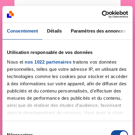
Consentement
Détails
Paramètres des annonces
Utilisation responsable de vos données
Nous et
nos 1022 partenaires
traitons vos données
personnelles, telles que votre adresse IP, en utilisant des
technologies comme les cookies pour stocker et accéder
à des informations sur votre appareil, afin de diffuser des
publicités et du contenu personnalisés, d'effectuer des
mesures de performance des publicités et du contenu,
ainsi que de réaliser des études d’audience, favorisant
ainsi le développement de services. Vous avez le choix
quant à l'utilisation de vos données et à leurs finalités.
Vous pouvez modifier ou retirer votre consentement à
S
tout moment en consultant la Déclaration relative aux
Nécessaires