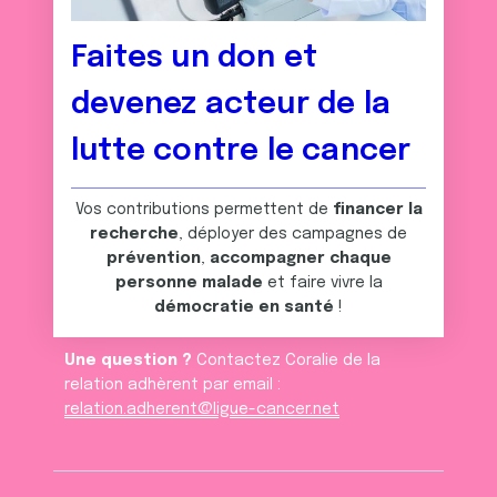
Faites un don et
devenez acteur de la
lutte contre le cancer
Vos contributions permettent de
financer la
recherche
, déployer des campagnes de
prévention
,
accompagner chaque
personne malade
et faire vivre la
démocratie en santé
!
Une question ?
Contactez Coralie de la
relation adhèrent par email :
relation.adherent@ligue-cancer.net