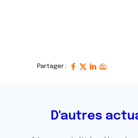
e
n
t
e
m
e
n
t
Partager :
D'autres actu