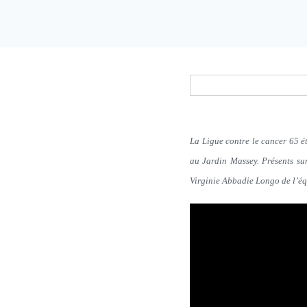
La Ligue contre le cancer 65 ét
au Jardin Massey. Présents su
Virginie Abbadie Longo de l’équ