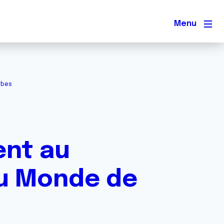
Men
rbes
ent au
du Monde de