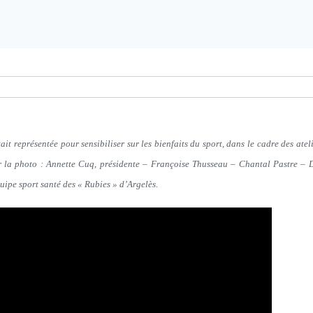
ait représentée pour sensibiliser sur les bienfaits du sport, dans le cadre des ate
r la photo : Annette Cuq, présidente – Françoise Thusseau – Chantal Pastre –
ipe sport santé des « Rubies » d’Argelès.