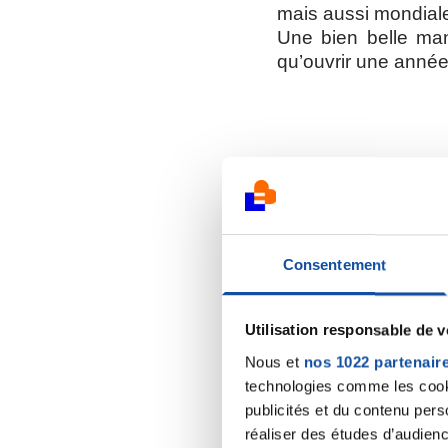
mais aussi mondial
Une bien belle man
qu’ouvrir une année 
Le tirage au 
Consentement
Utilisation responsable de 
Nous et
nos 1022 partenair
technologies comme les cooki
Le présiden
publicités et du contenu per
réaliser des études d’audienc