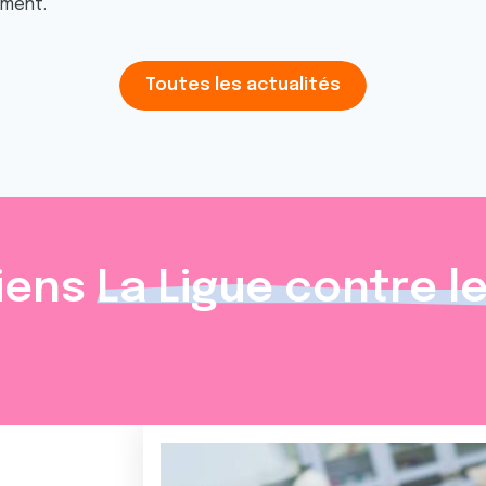
oment.
Toutes les actualités
iens
La Ligue contre l