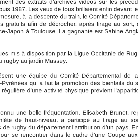
ment des extraits d’archives vidéos sur les préc
is 1987. Les yeux de tous brillaient enfin devant le
 mesure, à la descente du train, le Comité Départem
ts gratuits afin de décrocher, après tirage au sort
ce-Japon à Toulouse. La gagnante est Sabine Angl
ues mis à disposition par la Ligue Occitanie de Ru
 au rugby au jardin Massey.
résent une équipe du Comité Départemental de la
yrénées qui a fait la promotion des bienfaits du sp
 régulière d’une activité physique prévient l'appari
onnu une belle fréquentation. Elisabeth Brunet, re
thlète de haut-niveau, a participé au tirage au so
de rugby du département l’attribution d’un pays. En
pour se rencontrer dans le cadre d’une Coupe aux