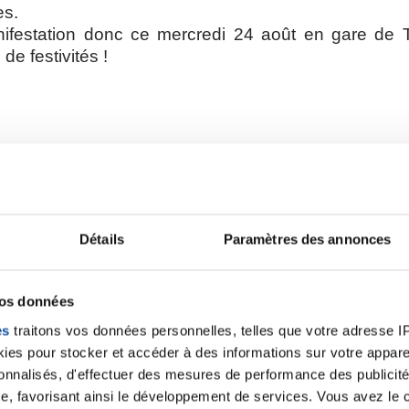
es.
ifestation donc ce mercredi 24 août en gare de T
de festivités !
sort du gagnant des places pour l’une des rencontres de la Coupe du Monde 2023
Détails
Paramètres des annonces
vos données
es
traitons vos données personnelles, telles que votre adresse IP,
es pour stocker et accéder à des informations sur votre appareil
t du C.D. 65 de rugby Pierre Jean-Marie contacte la gagnante du tirage au sort.
sonnalisés, d'effectuer des mesures de performance des publicité
e, favorisant ainsi le développement de services. Vous avez le ch