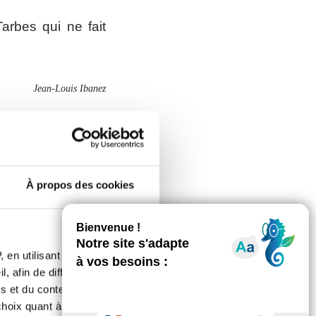
arbes qui ne fait
Jean-Louis Ibanez
Photos JLI
À propos des cookies
 en utilisant des
, afin de diffuser des
s et du contenu, ainsi que de
oix quant à l'utilisation de