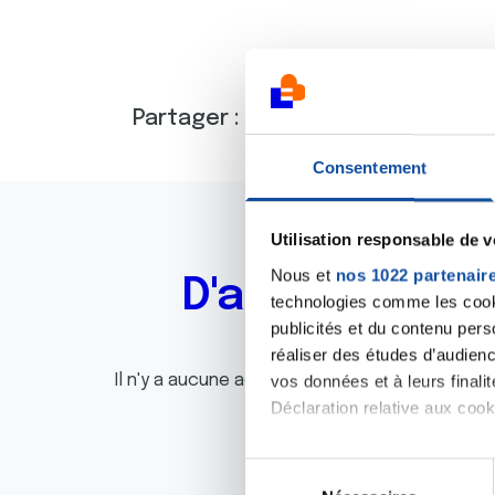
Partager :
Consentement
Utilisation responsable de 
Nous et
nos 1022 partenair
D'autres actu
technologies comme les cooki
publicités et du contenu per
réaliser des études d’audienc
Il n'y a aucune actualité disponible pour le m
vos données et à leurs final
Déclaration relative aux cooki
Si vous le permettez, nous a
S
Collecter des informa