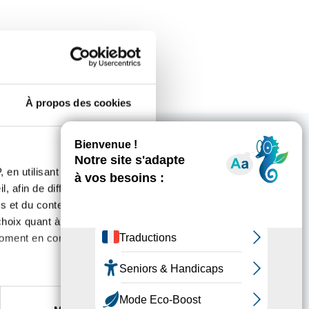
À propos des cookies
 en utilisant des
ous intéresser
, afin de diffuser des
s et du contenu, ainsi que de
oix quant à l'utilisation de
moment en consultant la
es à plusieurs mètres près